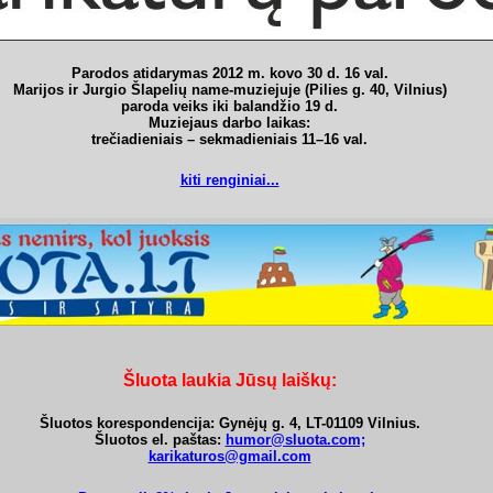
Parodos atidarymas
2012 m. kovo 30 d. 16 val.
Marijos ir Jurgio Šlapelių name-muziejuje (Pilies g. 40, Vilnius)
paroda veiks iki balandžio 19 d.
Muziejaus darbo laikas:
trečiadieniais – sekmadieniais 11–16 val.
kiti renginiai...
Šluota laukia Jūsų laiškų:
Šluotos korespondencija: Gynėjų g. 4, LT-01109 Vilnius.
Šluotos el. paštas:
humor@sluota.com;
karikaturos@gmail.com