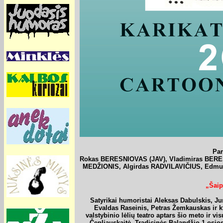
Par
Rokas BERESNIOVAS (JAV), Vladimiras BERE
MEDŽIONIS, Algirdas RADVILAVIČIUS, Edmu
„Šaip
Satyrikai humoristai
Aleksas Dabulskis, Ju
Evaldas Raseinis, Petras Žemkauskas
ir k
valstybinio lėlių teatro aptars šio meto ir v
Čepliauskaitė
. Tradicinės Balandžio 1-osios