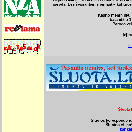
paroda. Besišypsantiems įeinant – kultūros
Kauno menininkų n
balandžio 1 
Paroda vei
Įėji
ki
Šluota 
Šluotos korespondencij
Šluotos el. pa
karik