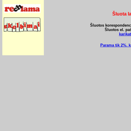
Šluota l
Šluotos korespondencij
Šluotos el. pa
karik
Parama tik 2%. k