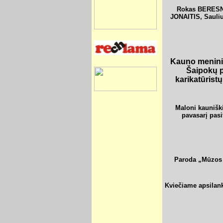
Rokas BERESN
JONAITIS, Sauli
Kauno menini
Šaipokų 
karikatūristų
Maloni kauniškių
pavasarį pasi
Paroda „Mūzos š
Kviečiame apsilanky