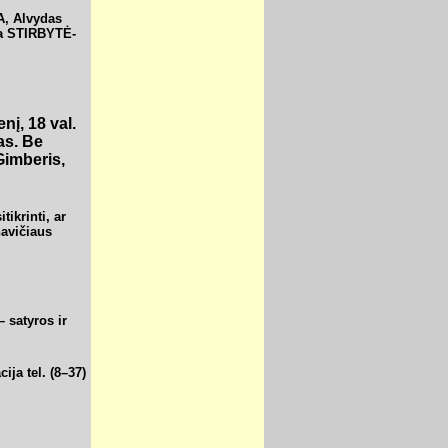
, Alvydas
a STIRBYTĖ-
nį, 18 val.
as. Be
Gimberis,
ikrinti, ar
navičiaus
 satyros ir
ija tel. (8–37)