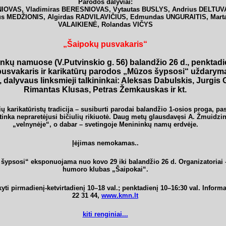
Parodos dalyviai:
IOVAS, Vladimiras BERESNIOVAS, Vytautas BUSLYS, Andrius DELTUVA
us MEDŽIONIS, Algirdas RADVILAVIČIUS, Edmundas UNGURAITIS, Mart
VALAIKIENĖ, Rolandas VIČYS
„Šaipokų pusvakaris“
nkų namuose (V.Putvinskio g. 56)
balandžio 26 d., penktadie
pusvakaris
ir karikatūrų parodos „Mūzos šypsosi“ uždarym
, dalyvaus linksmieji talkininkai:
Aleksas Dabulskis, Jurgis 
Rimantas Klusas, Petras Žemkauskas
ir kt.
 karikatūristų tradicija – susiburti parodai balandžio 1-osios proga, pasit
tinka nepraretėjusi bičiulių rikiuotė. Daug metų glausdavęsi A. Žmuidzi
„velnynėje“, o dabar – svetingoje Menininkų namų erdvėje.
Įėjimas nemokamas..
ypsosi“ eksponuojama nuo kovo 29 iki balandžio 26 d. Organizatoriai –
humoro klubas „Šaipokai“.
ti pirmadienį-ketvirtadienį 10–18 val.; penktadienį 10–16:30 val. Informac
22 31 44,
www.kmn.lt
kiti renginiai...