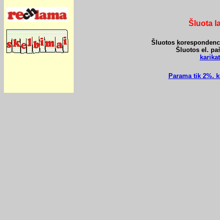
Šluota l
Šluotos korespondencij
Šluotos el. pa
karik
Parama tik 2%. k