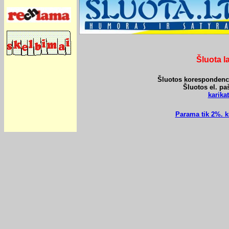
Šluota l
Šluotos korespondencij
Šluotos el. pa
karik
Parama tik 2%. k