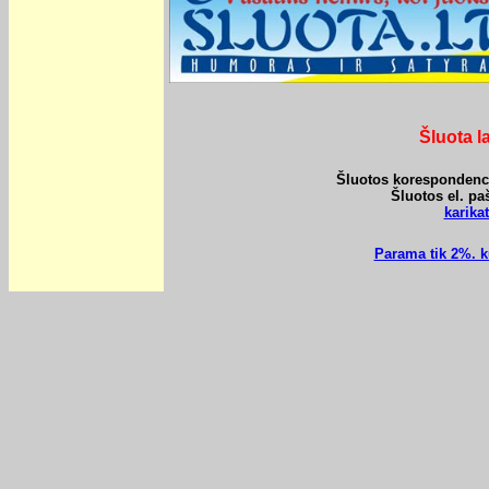
Šluota l
Šluotos korespondencij
Šluotos el. pa
karik
Parama tik 2%. k