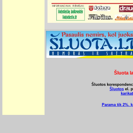
Šluota l
Šluotos korespondencij
Šluotos
el. 
karik
Parama tik 2%. k