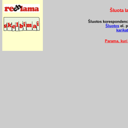
Šluota l
Šluotos korespondencij
Šluotos
el. 
karik
Parama. kuri