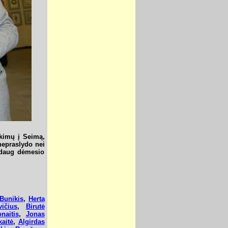
nkimų į Seimą,
nepraslydo nei
č daug dėmesio
Bunikis
,
Herta
ičius
,
Birutė
naitis
,
Jonas
aitė
,
Algirdas