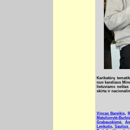
Karikatūrų temati
nuo karaliaus Min
lietuviams neštas
skirta ir nacional
Vincas Bareikis,
R
Matulionytė-Burbi
Grabauskienė
,
An
Lenkutis
,
Saulius