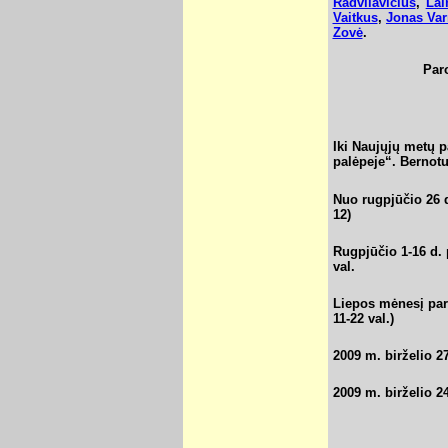
Radvilavičius
,
Lai
Vaitkus
,
Jonas Va
Zovė
.
Paro
Iki Naujųjų metų
palėpeje“. Bernotu
Nuo rugpjūčio 26 d
12)
Rugpjūčio 1-16 d. 
val.
Liepos mėnesį paro
11-22 val.)
2009 m. birželio 2
2009 m. birželio 