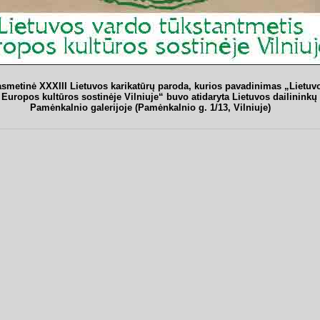
asmetinė XXXIII Lietuvos karikatūrų paroda, kurios pavadinimas „Lietuv
 Europos kultūros sostinėje Vilniuje“ buvo atidaryta Lietuvos dailinink
Pamėnkalnio galerijoje (Pamėnkalnio g. 1/13, Vilniuje)