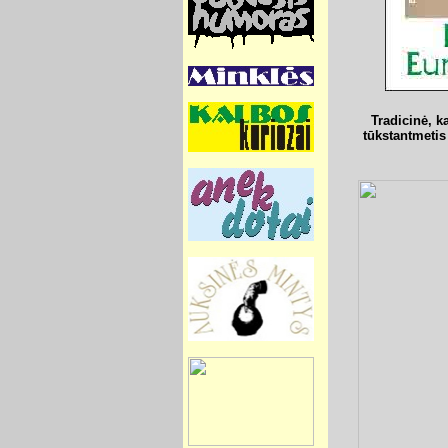
Tradicinė, k
tūkstantmetis