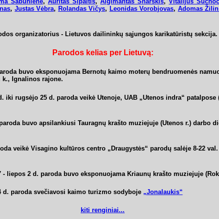
ma Šabūnienė
,
Auritas Sipaitis
,
Algimantas Snarskis
,
Vitalijus Sucho
rnas
,
Justas Vėbra
,
Rolandas Vičys
,
Leonidas Vorobjovas
,
Adomas Žilin
dos organizatorius - Lietuvos dailininkų sąjungos karikatūristų sekcija.
Parodos kelias per Lietuvą:
 paroda buvo eksponuojama Bernotų kaimo moterų bendruomenės namuos
 k., Ignalinos rajone.
. iki rugsėjo 25 d. paroda veikė Utenoje, UAB „Utenos indra“ patalpose 
paroda buvo apsilankiusi Tauragnų krašto muziejuje (Utenos r.) darbo d
da veikė Visagino kultūros centro „Draugystės“ parodų salėje 8-22 val. 
7 - liepos 2 d. paroda buvo eksponuojama Kriaunų krašto muziejuje (Roki
24 d. paroda svečiavosi kaimo turizmo sodyboje
„Jonalaukis“
kiti renginiai...