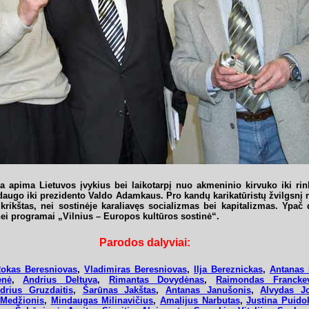
ka apima Lietuvos įvykius bei laikotarpį nuo akmeninio kirvuko iki ri
daugo iki prezidento Valdo Adamkaus. Pro kandų karikatūristų žvilgsnį 
 krikštas, nei sostinėje karaliavęs socializmas bei kapitalizmas. Ypa
inei programai „Vilnius – Europos kultūros sostinė“.
Parodos dalyviai:
okas Beresniovas
,
Vladimiras Beresniovas
,
Ilja Bereznickas
,
Antanas 
enė
,
Andrius Deltuva
,
Rimantas Dovydėnas
,
Raimondas Franckev
drius Gruzdaitis
,
Šarūnas Jakštas
,
Antanas Janušonis
,
Alvydas Jo
 Medžionis
,
Mindaugas Milinavičius
,
Amalijus Narbutas
,
Justina Puidok