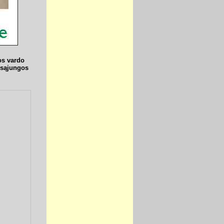
os vardo
ų sąjungos