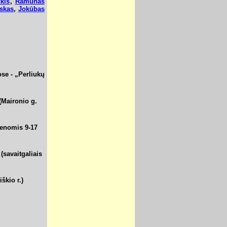
ckis
,
Ramūnas
skas
,
Jokūbas
e - „Perliukų
(Maironio g.
ienomis 9-17
(savaitgaliais
škio r.)