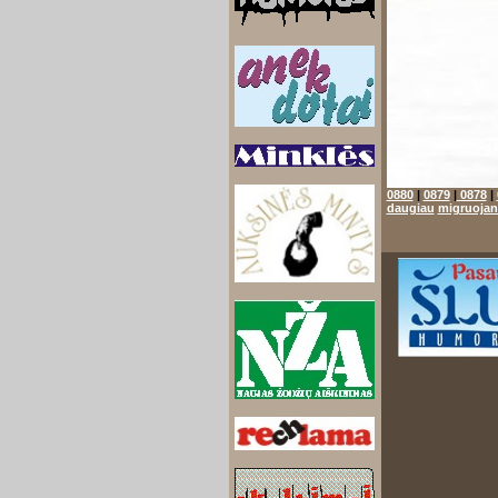
0880
|
0879
|
0878
|
daugiau
migruojanč