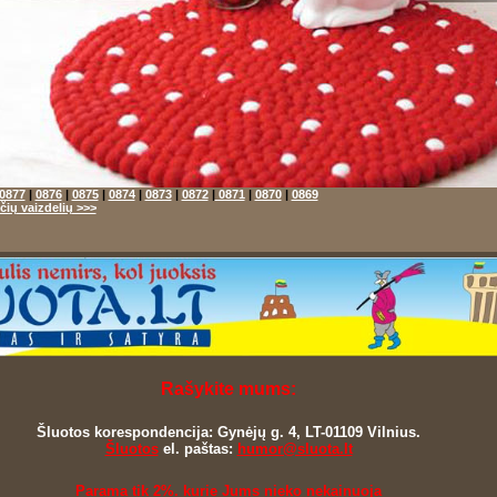
0877
|
0876
|
0875
|
0874
|
0873
|
0872
|
0871
|
0870
|
0869
ių vaizdelių >>>
Rašykite mums:
Šluotos korespondencija: Gynėjų g. 4, LT-01109 Vilnius.
Šluotos
el. paštas:
humor@sluota.lt
Parama tik 2%. kurie Jums nieko nekainuoja